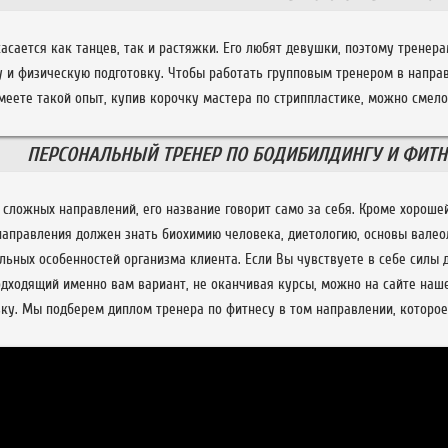
касается как танцев, так и растяжки. Его любят девушки, поэтому трене
 и физическую подготовку. Чтобы работать групповым тренером в напра
меете такой опыт, купив корочку мастера по стриппластике, можно смело
ПЕРСОНАЛЬНЫЙ ТРЕНЕР ПО БОДИБИЛДИНГУ И ФИТН
 сложных направлений, его название говорит само за себя. Кроме хороше
 направления должен знать биохимию человека, диетологию, основы валео
ьных особенностей организма клиента. Если Вы чувствуете в себе силы 
одходящий именно вам вариант, не оканчивая курсы, можно на сайте наш
вку. Мы подберем диплом тренера по фитнесу в том направлении, которое