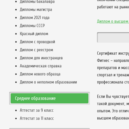
Дипломы бакалавра
работают на рынке
Дипломы магистра
Диплом 2021 года
Диплом о высшем
Дипломы СССР
Красный диплом
Диплом с проводкой
Диплом с реестром
Сертификат инстру
Диплом для иностранцев
Фитнес – направле
Академическая справка
препаратов и мас
Диплом нового образца
спортзал и тренаж
Диплом о неполном образовании
профессионала сто
Если Вы чувствует
Среднее образование
такой документ, 
Аттестат за 9 класс
опытом. Это отлич
высшем образован
Аттестат за 11 класс