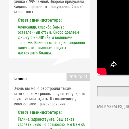
фишка с УФ-лампой. Здорово придумали.
Видишь заранее, что покупаешь. Спасибо
за честность.
Ответ администратора:
Александр, спасибо Вам за
оставленный отзыв. Скоро сделаем
фишку с «КОПИЕЙ» и водяными
знаками. Клиент сможет дистанционно
видеть все главные защиты
настоящего бланка.
2026-02-13
Галина
Очень вы меня расстроили таким
затягиванием сроков. Тянули, тянули, что
я уже устала ждать. К сожалению, у
меня осталось разочарование.
МЫ ИМЕЕМ РЯД ПР
Ответ администратора:
Галина, здравствуйте, Ваш заказ
сделать было не возможно, мы Вам об