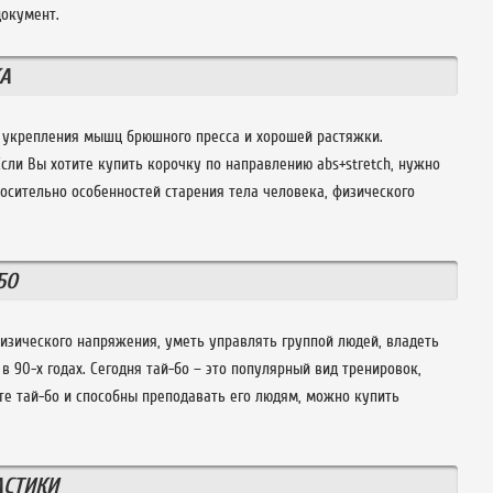
документ.
КА
я укрепления мышц брюшного пресса и хорошей растяжки.
сли Вы хотите купить корочку по направлению abs+stretch, нужно
носительно особенностей старения тела человека, физического
БО
изического напряжения, уметь управлять группой людей, владеть
в 90-х годах. Сегодня тай-бо – это популярный вид тренировок,
те тай-бо и способны преподавать его людям, можно купить
АСТИКИ