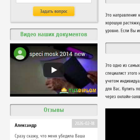
Это направление 
хорошую растяжку
уровне. Если Вы и
Видео наших документов
Это одно из самых
специалист этого
учетом индивидуал
для Вас. Купить п
через онлайн-зая
Отзывы
2026-02-18
Александр
Сразу скажу, что меня убедила Ваша