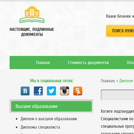
Наши бланки н
НАСТОЯЩИЕ, ПОДЛИННЫЕ
ПОИСК НУЖН
ДОКУМЕНТЫ
Главная
Стоимость документов
Опл
Мы в социальных сетях:
Главная
»
Диплом 
Высшее образование
Хотите подтверди
Диплом о высшем образовании
Специалистами по
специальных прог
Дипломы специалиста
окончании специа