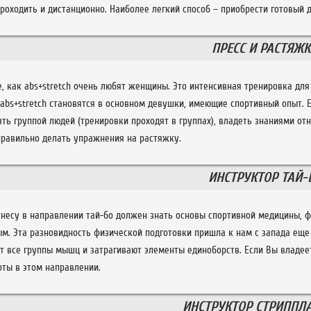
оходить и дистанционно. Наиболее легкий способ – приобрести готовый 
ПРЕСС И РАСТЯЖ
е, как abs+stretch очень любят женщины. Это интенсивная тренировка дл
bs+stretch становятся в основном девушки, имеющие спортивный опыт. Е
ять группой людей (тренировки проходят в группах), владеть знаниями от
правильно делать упражнения на растяжку.
ИНСТРУКТОР ТАЙ-
тнесу в направлении тай-бо должен знать основы спортивной медицины, ф
ым. Эта разновидность физической подготовки пришла к нам с запада еще 
т все группы мышц и затрагивают элементы единоборств. Если Вы владее
оты в этом направлении.
ИНСТРУКТОР СТРИППЛ