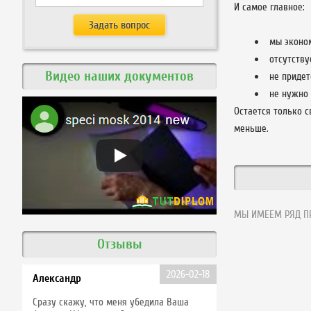
И самое главное:
мы эконо
отсутству
Видео наших документов
не придет
не нужно 
Остается только с
меньше.
МЫ ИМЕЕМ РЯД ПР
Отзывы
2026-02-18
Александр
Сразу скажу, что меня убедила Ваша