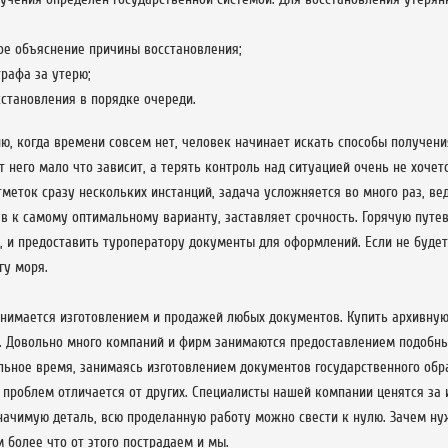
ое объяснение причины восстановления;
рафа за утерю;
становления в порядке очереди.
ю, когда времени совсем нет, человек начинает искать способы получени
т него мало что зависит, а терять контроль над ситуацией очень не хоче
тметок сразу нескольких инстанций, задача усложняется во много раз, ве
в к самому оптимальному варианту, заставляет срочность. Горячую путев
й, и предоставить туроператору документы для оформлений. Если не буде
гу моря.
нимается изготовлением и продажей любых документов. Купить архивную
. Довольно много компаний и фирм занимаются предоставлением подобны
льное время, занимаясь изготовлением документов государственного обр
 проблем отличается от других. Специалисты нашей компании ценятся за
ачимую деталь, всю проделанную работу можно свести к нулю. Зачем ну
 более что от этого пострадаем и мы.