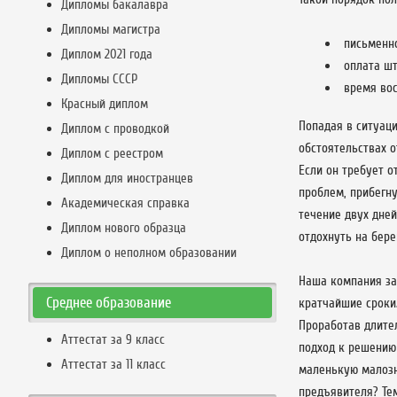
Дипломы бакалавра
Дипломы магистра
письменн
Диплом 2021 года
оплата шт
Дипломы СССР
время вос
Красный диплом
Попадая в ситуаци
Диплом с проводкой
обстоятельствах о
Диплом с реестром
Если он требует о
Диплом для иностранцев
проблем, прибегну
Академическая справка
течение двух дне
Диплом нового образца
отдохнуть на бере
Диплом о неполном образовании
Наша компания за
Среднее образование
кратчайшие сроки
Проработав длите
Аттестат за 9 класс
подход к решению
Аттестат за 11 класс
маленькую малозн
предъявителя? Тем