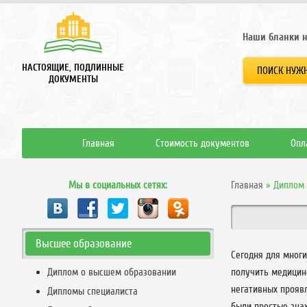
Наши бланки н
НАСТОЯЩИЕ, ПОДЛИННЫЕ
ПОИСК НУЖН
ДОКУМЕНТЫ
Главная
Стоимость документов
Опл
Мы в социальных сетях:
Главная
»
Диплом 
Высшее образование
Сегодня для многи
Диплом о высшем образовании
получить медицин
негативных прояв
Дипломы специалиста
были простые зна