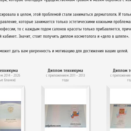
сировала в целом, этой проблемой стали заниматься дерматологи. И толь
правление, которые занимается только эстетическими кожными проблема
рофессии, то с каждым годом салонов красоты только прибавляется, при
 кабинет. Значит, стоит получить диплом косметолога и «дело в шляпе».
может дать вам уверенность и мотивацию для достижения ваших целей.
техникума
Диплом техникума
Диплом т
м 2014 - 2026
с приложением 2011 - 2013
с приложение
ые Бланки)
года
го