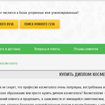
е числятся в базах утерянных или утилизированных!
ОГО ВУЗА
ПОИСК НУЖНОГО СУЗА
ата и доставка
Вопросы и ответы
Отзывы клиентов
косметолога
КУПИТЬ ДИПЛОМ КОСМ
х не секрет, что профессия косметолога очень популярна, востребована 
ское образование или просто купить диплом косметолога? Косметология 
лений клиента и предложить, в зависимости от имеющейся симптоматики,
хари, которые благодаря чудодейственным травам и мазям боролись с к